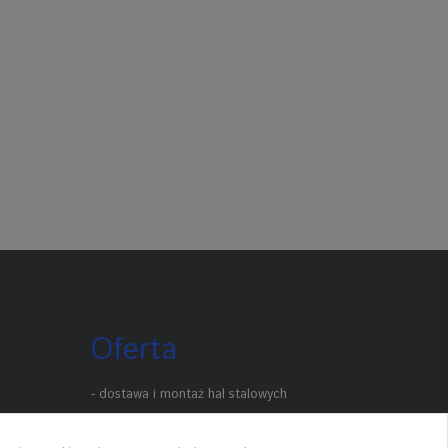
Oferta
- dostawa i montaż hal stalowych
- montaż elewacji z płyt warstwowych