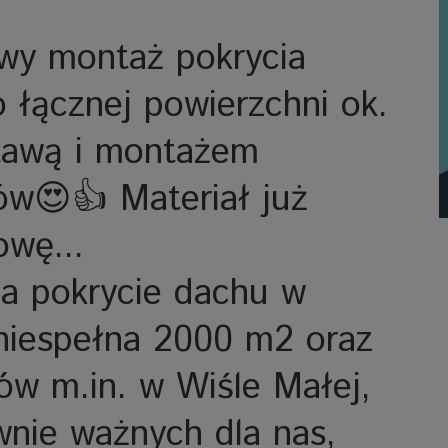
wy montaż pokrycia
łącznej powierzchni ok.
tawą i montażem
ków😍👍 Materiał już
owę...
a pokrycie dachu w
niespełna 2000 m2 oraz
ów m.in. w Wiśle Małej,
wnie ważnych dla nas,