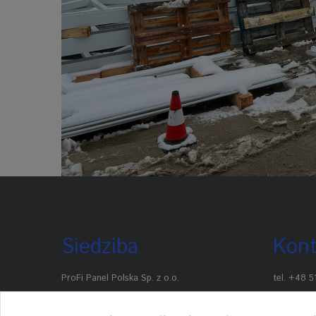
Siedziba
Kont
ProFi Panel Polska Sp. z o.o.
tel.
+48 5
ul. Północna 212
e-mail :
bi