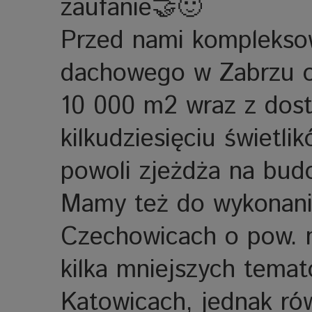
zaufanie🤝🙂
Przed nami komplekso
dachowego w Zabrzu o 
10 000 m2 wraz z dos
kilkudziesięciu świetli
powoli zjeżdża na bud
Mamy też do wykonani
Czechowicach o pow. 
kilka mniejszych temat
Katowicach, jednak ró