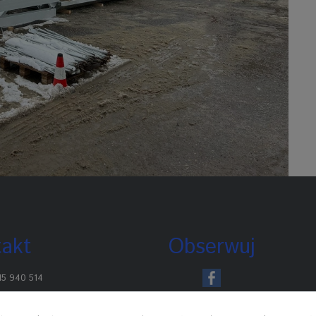
akt
Obserwuj
15 940 514
uro@profipanel.pl