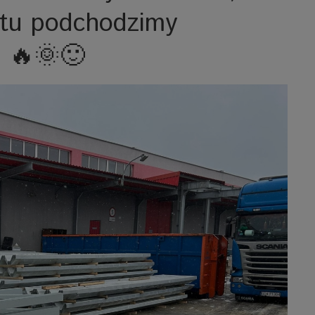
tu podchodzimy
ą 🔥🌞🙂